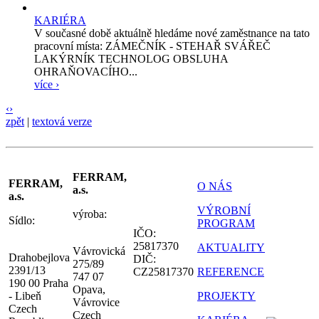
KARIÉRA
V současné době aktuálně hledáme nové zaměstnance na tato
pracovní místa: ZÁMEČNÍK - STEHAŘ SVÁŘEČ
LAKÝRNÍK TECHNOLOG OBSLUHA
OHRAŇOVACÍHO...
více ›
‹
›
zpět
|
textová verze
FERRAM,
FERRAM,
O NÁS
a.s.
a.s.
VÝROBNÍ
výroba:
Sídlo:
PROGRAM
IČO:
25817370
AKTUALITY
Vávrovická
Drahobejlova
DIČ:
275/89
2391/13
CZ25817370
REFERENCE
747 07
190 00 Praha
Opava,
- Libeň
PROJEKTY
Vávrovice
Czech
Czech